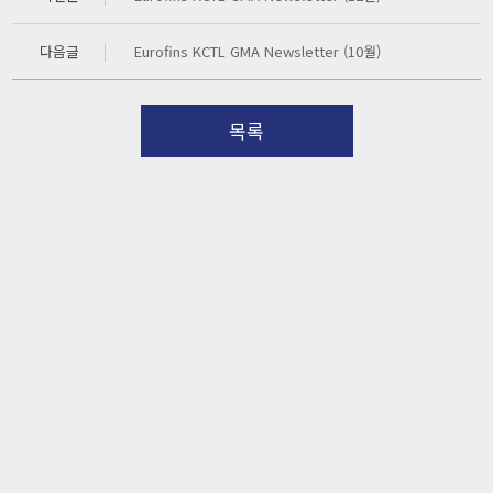
다음글
Eurofins KCTL GMA Newsletter (10월)
목록