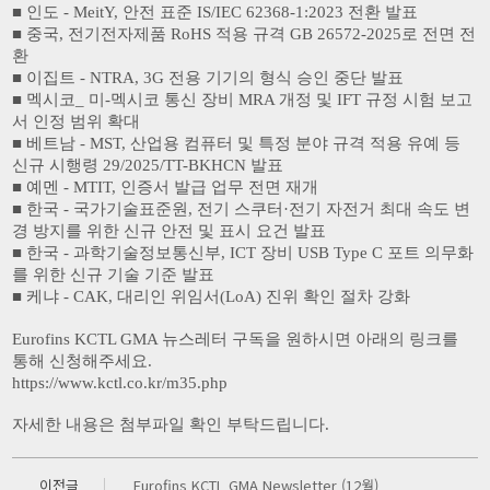
■ 인도 - MeitY, 안전 표준 IS/IEC 62368-1:2023 전환 발표
■ 중국, 전기전자제품 RoHS 적용 규격 GB 26572-2025로 전면 전
환
■ 이집트 - NTRA, 3G 전용 기기의 형식 승인 중단 발표
■ 멕시코_ 미-멕시코 통신 장비 MRA 개정 및 IFT 규정 시험 보고
서 인정 범위 확대
■ 베트남 - MST, 산업용 컴퓨터 및 특정 분야 규격 적용 유예 등
신규 시행령 29/2025/TT-BKHCN 발표
■ 예멘 - MTIT, 인증서 발급 업무 전면 재개
■ 한국 - 국가기술표준원, 전기 스쿠터·전기 자전거 최대 속도 변
경 방지를 위한 신규 안전 및 표시 요건 발표
■ 한국 - 과학기술정보통신부, ICT 장비 USB Type C 포트 의무화
를 위한 신규 기술 기준 발표
■ 케냐 - CAK, 대리인 위임서(LoA) 진위 확인 절차 강화
Eurofins KCTL GMA 뉴스레터 구독을 원하시면 아래의 링크를
통해 신청해주세요.
https://www.kctl.co.kr/m35.php
자세한 내용은 첨부파일 확인 부탁드립니다.
이전글
Eurofins KCTL GMA Newsletter (12월)