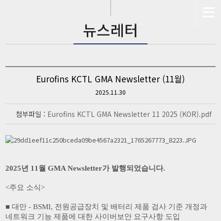
뉴스레터
전기안전
회사소개
자파적합성
공평성 선언서
유무선통신
채용안내&복리후생
Eurofins KCTL GMA Newsletter (11월)
신뢰성
채용공고
2025.11.30
기기(MFDS)
채용문의
해외인증
CONTACT US
첨부파일 :
Eurofins KCTL GMA Newsletter 11 2025 (KOR).pdf
공지사항
뉴스레터
FAQ
2025년 11월 GMA Newsletter가 발행되었습니다.
인증문의
레터 구독신청
<주요 소식>
■ 대만 - BSMI, 전원공급장치 및 배터리 제품 검사 기준 개정과
네트워크 기능 제품에 대한 사이버보안 요구사항 도입